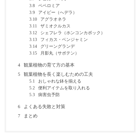
ペペロミア
3.8
アイビー（へデラ）
3.9
アグラオネラ
3.10
ザミオクルカス
3.11
シェフレラ（ホンコンカポック）
3.12
フィカス・ベンジャミン
3.13
グリーングランデ
3.14
月影丸（サボテン）
3.15
観葉植物の育て方の基本
4
観葉植物を長く楽しむための工夫
5
おしゃれな鉢を揃える
5.1
便利アイテムを取り入れる
5.2
病害虫予防
5.3
よくある失敗と対策
6
まとめ
7