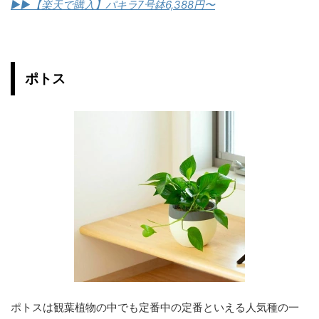
▶︎
▶︎
【楽天で購入】パキラ7号鉢6,388円〜
ポトス
ポトスは観葉植物の中でも定番中の定番といえる人気種の一