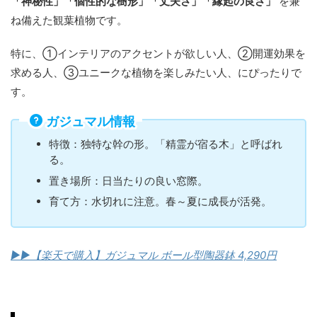
「神秘性」「個性的な樹形」「丈夫さ」「縁起の良さ」
を兼
ね備えた観葉植物です。
特に、①インテリアのアクセントが欲しい人、②開運効果を
求める人、③ユニークな植物を楽しみたい人、にぴったりで
す。
ガジュマル情報
特徴：独特な幹の形。「精霊が宿る木」と呼ばれ
る。
置き場所：日当たりの良い窓際。
育て方：水切れに注意。春～夏に成長が活発。
▶︎▶︎【楽天で購入】ガジュマル ボール型陶器鉢 4,290円