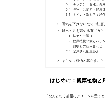
キッチン：金運と健
5.3
寝室：恋愛運・健康
5.4
トイレ・洗面所：浄
5.5
運気を下げないための注意
6
風水効果を高める育て方と
7
鉢カバー選び
7.1
観葉植物の数とバラ
7.2
照明との組み合わせ
7.3
定期的な配置替え
7.4
まとめ：植物と暮らすこと
8
はじめに：観葉植物と
「なんとなく部屋にグリーンを置くと