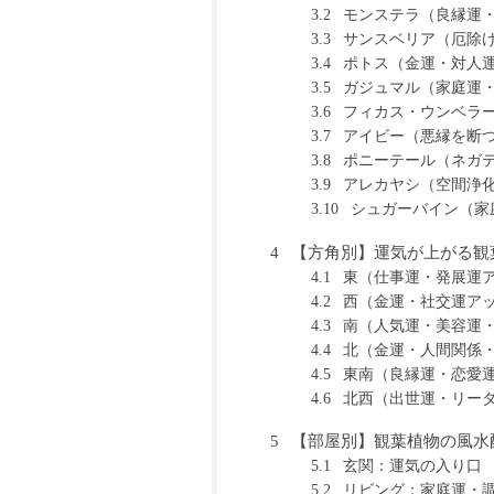
モンステラ（良縁運
3.2
サンスベリア（厄除
3.3
ポトス（金運・対人
3.4
ガジュマル（家庭運
3.5
フィカス・ウンベラ
3.6
アイビー（悪縁を断
3.7
ポニーテール（ネガ
3.8
アレカヤシ（空間浄
3.9
シュガーバイン（家
3.10
【方角別】運気が上がる観
4
東（仕事運・発展運
4.1
西（金運・社交運ア
4.2
南（人気運・美容運
4.3
北（金運・人間関係
4.4
東南（良縁運・恋愛
4.5
北西（出世運・リー
4.6
【部屋別】観葉植物の風水
5
玄関：運気の入り口
5.1
リビング：家庭運・
5.2