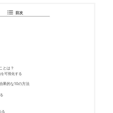
目次
？
ことは？
約を可視化する
効果的な10の方法
る
める