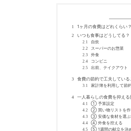
1ヶ月の食費はどれくらい
1
いつも食事はどうしてる？
2
自炊
2.1
スーパーのお惣菜
2.2
外食
2.3
コンビニ
2.4
出前、テイクアウト
2.5
食費の節約で工夫している
3
家計簿を利用して節
3.1
一人暮らしの食費を抑える
4
① 予算設定
4.1
② 買い物リストを作
4.2
③ 安価な食材を選ぶ
4.3
④ 外食を控える
4.4
⑤ 1週間の献立を決
4.5