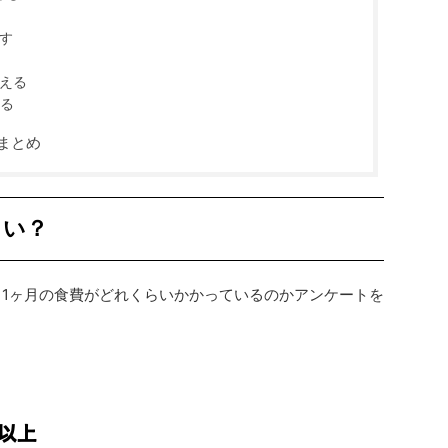
す
える
てる
まとめ
らい？
、1ヶ月の食費がどれくらいかかっているのかアンケートを