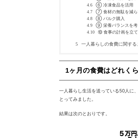
⑥ 冷凍食品を活用
4.6
⑦ 食材の無駄を減ら
4.7
⑧ バルク購入
4.8
⑨ 栄養バランスを考
4.9
⑩ 食事の計画を立
4.10
一人暮らしの食費に関する
5
1ヶ月の食費はどれく
一人暮らし生活を送っている50人に
とってみました。
結果は次のとおりです。